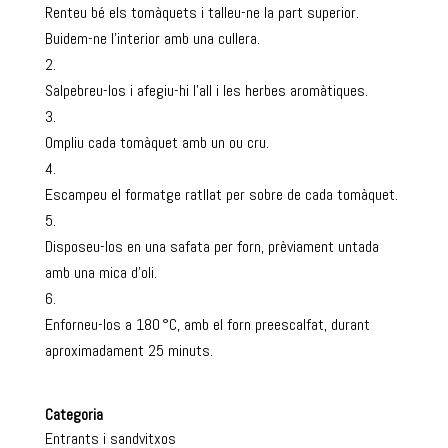
Renteu bé els tomàquets i talleu-ne la part superior.
Buidem-ne l’interior amb una cullera.
Salpebreu-los i afegiu-hi l’all i les herbes aromàtiques.
Ompliu cada tomàquet amb un ou cru.
Escampeu el formatge ratllat per sobre de cada tomàquet.
Disposeu-los en una safata per forn, prèviament untada
amb una mica d’oli.
Enforneu-los a 180 °C, amb el forn preescalfat, durant
aproximadament 25 minuts.
Categoria
Entrants i sandvitxos