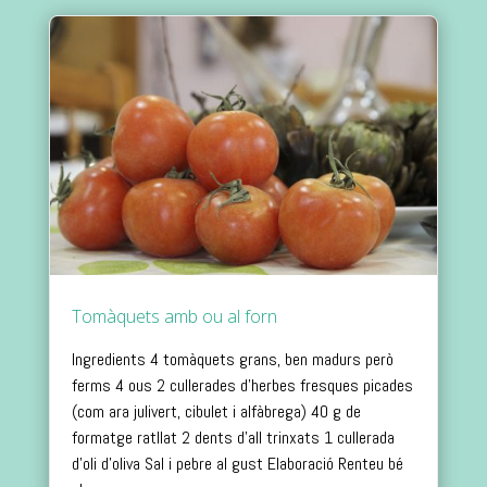
Tomàquets amb ou al forn
Ingredients 4 tomàquets grans, ben madurs però
ferms 4 ous 2 cullerades d’herbes fresques picades
(com ara julivert, cibulet i alfàbrega) 40 g de
formatge ratllat 2 dents d’all trinxats 1 cullerada
d’oli d’oliva Sal i pebre al gust Elaboració Renteu bé