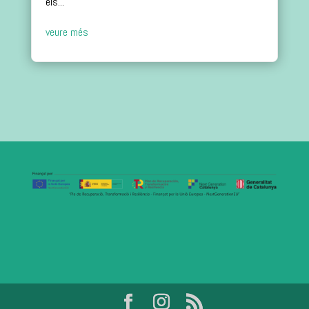
els...
veure més