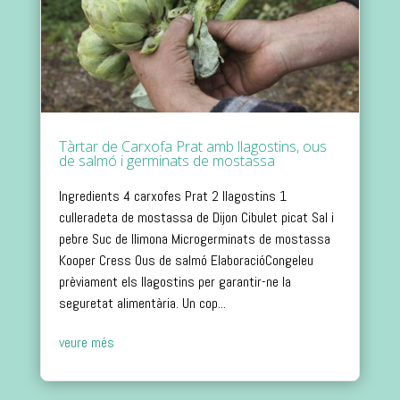
Tàrtar de Carxofa Prat amb llagostins, ous
de salmó i germinats de mostassa
Ingredients 4 carxofes Prat 2 llagostins 1
culleradeta de mostassa de Dijon Cibulet picat Sal i
pebre Suc de llimona Microgerminats de mostassa
Kooper Cress Ous de salmó ElaboracióCongeleu
prèviament els llagostins per garantir-ne la
seguretat alimentària. Un cop...
veure més