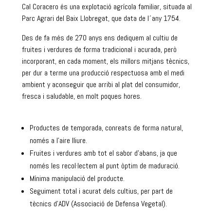
Cal Coracero és una explotació agrícola familiar, situada al
Parc Agrari del Baix Llobregat, que data de l´any 1754.
Des de fa més de 270 anys ens dediquem al cultiu de
fruites i verdures de forma tradicional i acurada, però
incorporant, en cada moment, els millors mitjans tècnics,
per dur a terme una producció respectuosa amb el medi
ambient y aconseguir que arribi al plat del consumidor,
fresca i saludable, en molt poques hores.
Productes de temporada, conreats de forma natural,
només a l’aire lliure.
Fruites i verdures amb tot el sabor d’abans, ja que
només les recol·lectem al punt òptim de maduració.
Mínima manipulació del producte.
Seguiment total i acurat dels cultius, per part de
tècnics d’ADV (Associació de Defensa Vegetal).