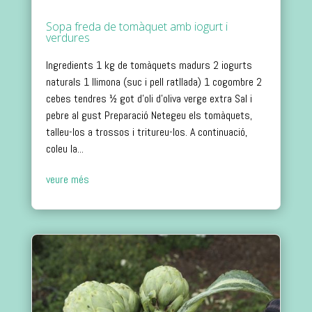
Sopa freda de tomàquet amb iogurt i
verdures
Ingredients 1 kg de tomàquets madurs 2 iogurts
naturals 1 llimona (suc i pell ratllada) 1 cogombre 2
cebes tendres ½ got d’oli d’oliva verge extra Sal i
pebre al gust Preparació Netegeu els tomàquets,
talleu-los a trossos i tritureu-los. A continuació,
coleu la...
veure més