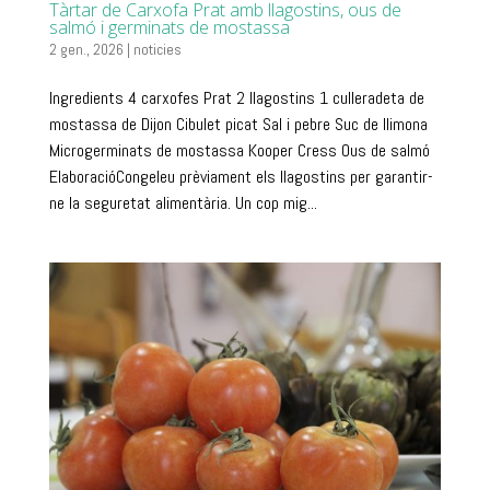
Tàrtar de Carxofa Prat amb llagostins, ous de
salmó i germinats de mostassa
2 gen., 2026
|
noticies
Ingredients 4 carxofes Prat 2 llagostins 1 culleradeta de
mostassa de Dijon Cibulet picat Sal i pebre Suc de llimona
Microgerminats de mostassa Kooper Cress Ous de salmó
ElaboracióCongeleu prèviament els llagostins per garantir-
ne la seguretat alimentària. Un cop mig...