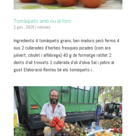
Tomàquets amb ou al forn
2 gen., 2026
|
noticies
Ingredients 4 tomàquets grans, ben madurs però ferms 4
ous 2 cullerades d’herbes fresques picades (com ara
julivert, cibulet i alfàbrega) 40 g de formatge ratllat 2
dents d’all trinxats 1 cullerada d’oli d’oliva Sal i pebre al
gust Elaboració Renteu bé els tomàquets i...