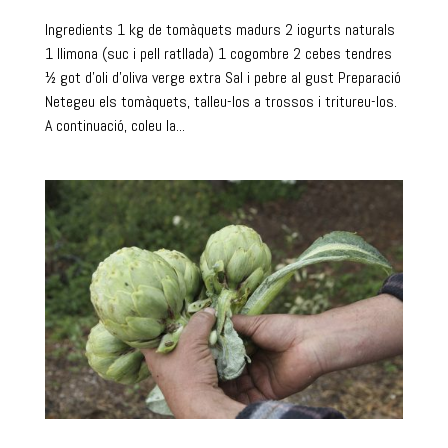
Ingredients 1 kg de tomàquets madurs 2 iogurts naturals
1 llimona (suc i pell ratllada) 1 cogombre 2 cebes tendres
½ got d’oli d’oliva verge extra Sal i pebre al gust Preparació
Netegeu els tomàquets, talleu-los a trossos i tritureu-los.
A continuació, coleu la...