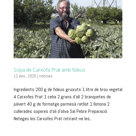
Sopa de Carxofa Prat amb fideus
12 des., 2025
|
noticies
Ingredients 200 g de fideus gruixuts 1 litre de brou vegetal
4 Carxofes Prat 1 ceba 2 grans d’all 2 branquetes de
julivert 40 g de formatge parmesà ratllat 1 llimona 2
cullerades soperes d’oli d’oliva Sal Pebre Preparació
Netegeu les Carxofes Prat retirant-ne les...