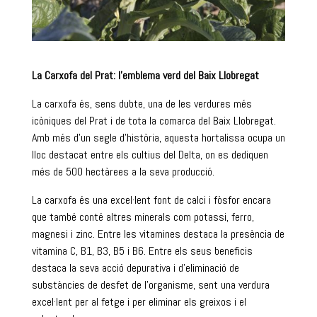
La Carxofa del Prat: l’emblema verd del Baix Llobregat
La carxofa és, sens dubte, una de les verdures més
icòniques del Prat i de tota la comarca del Baix Llobregat.
Amb més d’un segle d’història, aquesta hortalissa ocupa un
lloc destacat entre els cultius del Delta, on es dediquen
més de 500 hectàrees a la seva producció.
La carxofa és una excel·lent font de calci i fòsfor encara
que també conté altres minerals com potassi, ferro,
magnesi i zinc. Entre les vitamines destaca la presència de
vitamina C, B1, B3, B5 i B6. Entre els seus beneficis
destaca la seva acció depurativa i d’eliminació de
substàncies de desfet de l’organisme, sent una verdura
excel·lent per al fetge i per eliminar els greixos i el