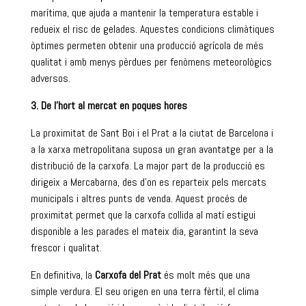
marítima, que ajuda a mantenir la temperatura estable i
redueix el risc de gelades. Aquestes condicions climàtiques
òptimes permeten obtenir una producció agrícola de més
qualitat i amb menys pèrdues per fenòmens meteorològics
adversos.
3. De l’hort al mercat en poques hores
La proximitat de Sant Boi i el Prat a la ciutat de Barcelona i
a la xarxa metropolitana suposa un gran avantatge per a la
distribució de la carxofa. La major part de la producció es
dirigeix a Mercabarna, des d’on es reparteix pels mercats
municipals i altres punts de venda. Aquest procés de
proximitat permet que la carxofa collida al matí estigui
disponible a les parades el mateix dia, garantint la seva
frescor i qualitat.
En definitiva, la
Carxofa del Prat
és molt més que una
simple verdura. El seu origen en una terra fèrtil, el clima