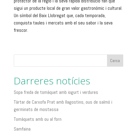
protector de la regió i la seva ràpida distribució fan que
sigui un producte local de gran valor gastronòmic i cultural.
Un símbol del Baix Llobregat que, cada temporada,
conquista taules i mercats amb el seu sabor i la seva
frescor.
Cerca
Darreres notícies
Sopa freda de tomàquet amb iogurt i verdures
Tàrtar de Carxofa Prat amb llagostins, ous de salmó i
germinats de mostassa
Tomàquets amb ou al forn
Samfaina