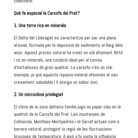
colesterol.
Què fa especial la Carxofa del Prat?
1. Una terra rica en minerals
El Delta del Llobregat es caracteritza per ser una plana
al·luvial, formada per la deposició de sediments al llarg dels
anys. Aquest procés natural ha creat un sòl altament fèrtil
i ric en minerals, una condició ideal per al conreu
d’hortalisses de gran qualitat. La carxofa n’és un clar
exemple, ja que aquesta riquesa mineral afavoreix el seu
creixement saludable i li atorga un sabor únic.
2. Un microclima privilegiat
El clima de la zona deltaica també juga un paper clau en la
qualitat de la Carxofa del Prat. Les muntanyes de
Collserola, Montbaix-Montpedrós i el Garraf actuen com a
barrera natural, protegint la regió de les fluctuacions
brusques de temperatura. A això s’hi suma la influència