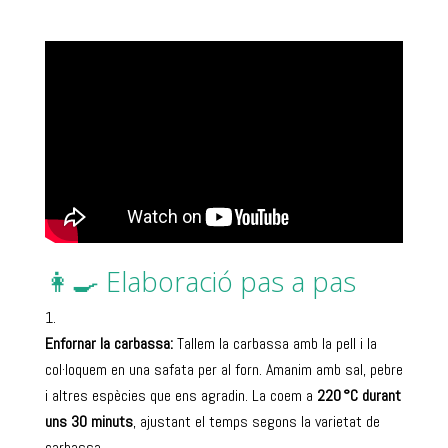
👩‍🍳 Elaboració pas a pas
Enfornar la carbassa:
Tallem la carbassa amb la pell i la
col·loquem en una safata per al forn. Amanim amb sal, pebre
i altres espècies que ens agradin. La coem a
220 °C durant
uns 30 minuts
, ajustant el temps segons la varietat de
carbassa.