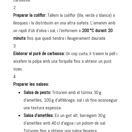
Preparar la coliflor:
Tallem la coliflor (lila, verda o blanca) a
llesques i la distribuïm en una altra safata. L’amanim amb
un rajolí d’oli d’oliva i sal, i l’enfornem a
200 °C durant 20
minuts
fins que quedi tendra i lleugerament daurada.
Elaborar el puré de carbassa:
Un cop cuita, li traiem la pell i
aixafem la polpa amb una forquilla fins a obtenir un puré
suau.
Preparar les salses:
Salsa de pesto:
Triturem amb el túrmix 30 g
d’ametlles, 100 g d’alfàbrega, sal i oli fins aconseguir
una textura espessa.
Salsa d’ametlles:
En un got alt, barregem 30 g
d’ametlles amb 40 cl d’aigua i un polsim de sal.
Triturem fins a obtenir una salsa lleugera.