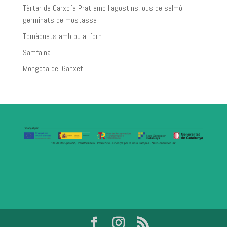
Tàrtar de Carxofa Prat amb llagostins, ous de salmó i
germinats de mostassa
Tomàquets amb ou al forn
Samfaina
Mongeta del Ganxet