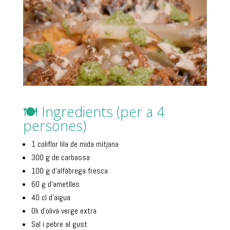
🍽️ Ingredients (per a 4
persones)
1 coliflor lila de mida mitjana
300 g de carbassa
100 g d’alfàbrega fresca
60 g d’ametlles
40 cl d’aigua
Oli d’oliva verge extra
Sal i pebre al gust