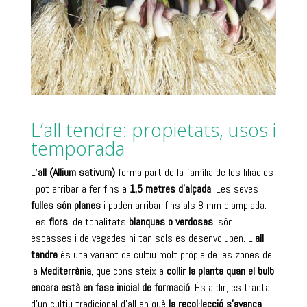
L’all tendre: propietats, usos i
temporada
L’
all (Allium sativum)
forma part de la família de les liliàcies
i pot arribar a fer fins a
1,5 metres d’alçada
. Les seves
fulles són planes
i poden arribar fins als 8 mm d’amplada.
Les
flors
, de tonalitats
blanques o verdoses
, són
escasses i de vegades ni tan sols es desenvolupen. L’
all
tendre
és una variant de cultiu molt pròpia de les zones de
la
Mediterrània
, que consisteix a
collir la planta quan el bulb
encara està en fase inicial de formació
. És a dir, es tracta
d’un cultiu tradicional d’all en què
la recol·lecció s’avança
.