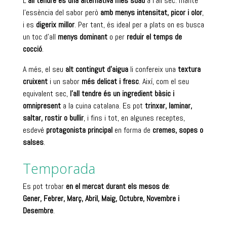
L’
all tendre és una alternativa més suau
a l’all sec: manté
l’essència del sabor però
amb menys intensitat, picor i olor
,
i es
digerix millor
. Per tant, és ideal per a plats on es busca
un toc d’all
menys dominant
o per
reduir el temps de
cocció
.
A més, el seu
alt contingut d’aigua
li confereix una
textura
cruixent
i un sabor
més delicat i fresc
. Així, com el seu
equivalent sec,
l’all tendre és un ingredient bàsic i
omnipresent
a la cuina catalana. Es pot
trinxar, laminar,
saltar, rostir o bullir
, i fins i tot, en algunes receptes,
esdevé
protagonista principal
en forma de
cremes, sopes o
salses
.
Temporada
Es pot trobar
en el mercat durant els mesos de
:
Gener, Febrer, Març, Abril, Maig, Octubre, Novembre i
Desembre
.