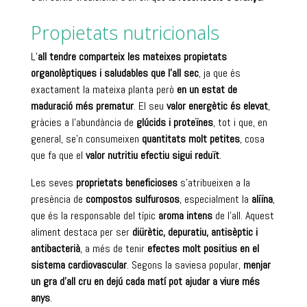
Propietats nutricionals
L’
all tendre comparteix les mateixes propietats
organolèptiques i saludables que l’all sec
, ja que és
exactament la mateixa planta però
en un estat de
maduració més prematur
. El seu
valor energètic és elevat
,
gràcies a l’abundància de
glúcids i proteïnes
, tot i que, en
general, se’n consumeixen
quantitats molt petites
, cosa
que fa que el
valor nutritiu efectiu sigui reduït
.
Les seves
proprietats beneficioses
s’atribueixen a la
presència de
compostos sulfurosos
, especialment la
aliïna
,
que és la responsable del típic
aroma intens
de l’all. Aquest
aliment destaca per ser
diürètic, depuratiu, antisèptic i
antibacterià
, a més de tenir
efectes molt positius en el
sistema cardiovascular
. Segons la saviesa popular,
menjar
un gra d’all cru en dejú cada matí pot ajudar a viure més
anys
.