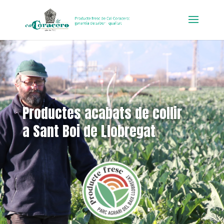
Productes acabats de collir
a Sant Boi de Llobregat